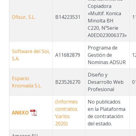
Copiadora
«Multif. Konica
Ofisur, S.L.
B14223531
1
Minolta BH
C220, NºSerie
A0ED023006373»
Programa de
Software del Sol,
A11682879
Gestión de
1
S.A.
Nominas ADSUR
Diseño y
Espacio
B23526270
Desarrollo Web
0
Knomada S.L.
Profesional
(Informes
No publicados
contratos
en la Plataforma
ANEXO
Varios
de contratación
2020)
del estado.