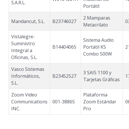
S.A.R.L.
Portátil
2 Mamparas
Mandancut, S.L.
B23746027
0
Metacrilato
Vistalegre-
Sistema Audio
Suministro
B14404065
Portátil KS
2
Integral a
Combo 500W
Oficinas, S.L.
Vasco Sistemas
3 SAIS 1100 y
Informáticos,
B23452527
1
Tarjetas Gráficas
S.L.
Zoom Video
Plataforma
Communications
001-38865
Zoom Estándar
0
INC.
Pro