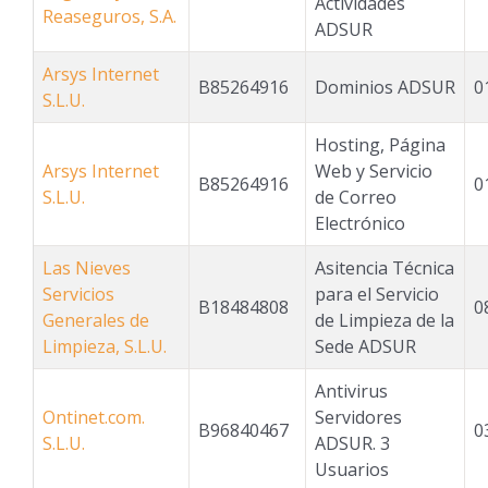
Actividades
Reaseguros, S.A.
ADSUR
Arsys Internet
B85264916
Dominios ADSUR
0
S.L.U.
Hosting, Página
Arsys Internet
Web y Servicio
B85264916
0
S.L.U.
de Correo
Electrónico
Las Nieves
Asitencia Técnica
Servicios
para el Servicio
B18484808
0
Generales de
de Limpieza de la
Limpieza, S.L.U.
Sede ADSUR
Antivirus
Ontinet.com.
Servidores
B96840467
0
S.L.U.
ADSUR. 3
Usuarios