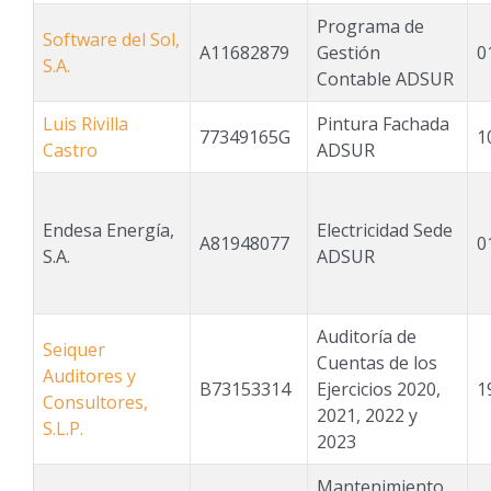
Programa de
Software del Sol,
A11682879
Gestión
0
S.A.
Contable ADSUR
Luis Rivilla
Pintura Fachada
77349165G
1
Castro
ADSUR
Endesa Energía,
Electricidad Sede
A81948077
0
S.A.
ADSUR
Auditoría de
Seiquer
Cuentas de los
Auditores y
B73153314
Ejercicios 2020,
1
Consultores,
2021, 2022 y
S.L.P.
2023
Mantenimiento