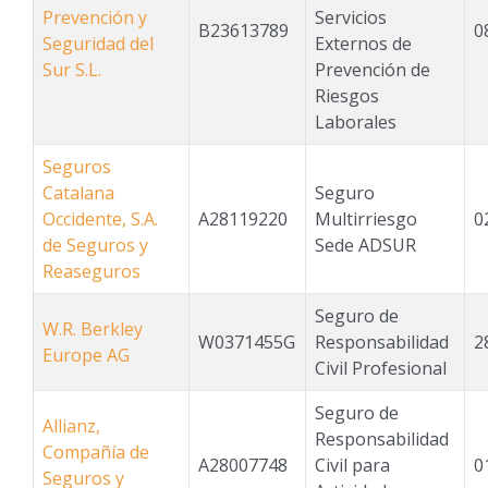
Prevención y
Servicios
B23613789
0
Seguridad del
Externos de
Sur S.L.
Prevención de
Riesgos
Laborales
Seguros
Catalana
Seguro
Occidente, S.A.
A28119220
Multirriesgo
0
de Seguros y
Sede ADSUR
Reaseguros
Seguro de
W.R. Berkley
W0371455G
Responsabilidad
2
Europe AG
Civil Profesional
Seguro de
Allianz,
Responsabilidad
Compañía de
A28007748
Civil para
0
Seguros y