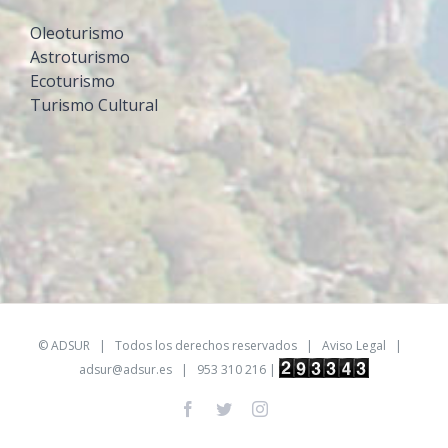
Oleoturismo
Astroturismo
Ecoturismo
Turismo Cultural
©
ADSUR
| Todos los derechos reservados |
Aviso Legal
|
adsur@adsur.es
| 953 310 216 |
Facebook
Twitter
Instagram