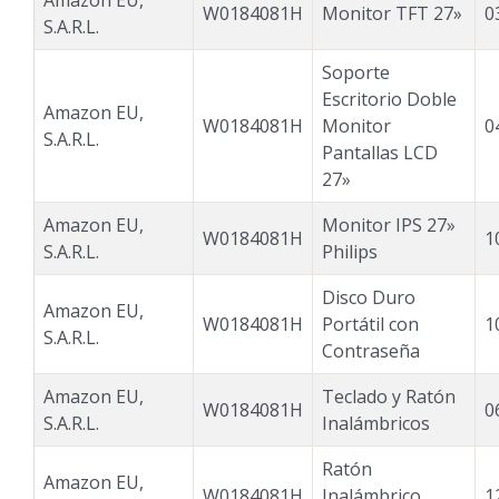
Amazon EU,
W0184081H
Monitor TFT 27»
0
S.A.R.L.
Soporte
Escritorio Doble
Amazon EU,
W0184081H
Monitor
0
S.A.R.L.
Pantallas LCD
27»
Amazon EU,
Monitor IPS 27»
W0184081H
1
S.A.R.L.
Philips
Disco Duro
Amazon EU,
W0184081H
Portátil con
1
S.A.R.L.
Contraseña
Amazon EU,
Teclado y Ratón
W0184081H
0
S.A.R.L.
Inalámbricos
Ratón
Amazon EU,
W0184081H
Inalámbrico
1