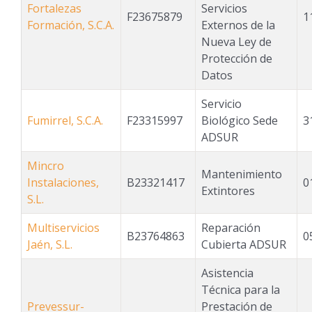
Fortalezas
Servicios
F23675879
1
Formación, S.C.A.
Externos de la
Nueva Ley de
Protección de
Datos
Servicio
Fumirrel, S.C.A.
F23315997
Biológico Sede
3
ADSUR
Mincro
Mantenimiento
Instalaciones,
B23321417
0
Extintores
S.L.
Multiservicios
Reparación
B23764863
0
Jaén, S.L.
Cubierta ADSUR
Asistencia
Técnica para la
Prevessur-
Prestación de