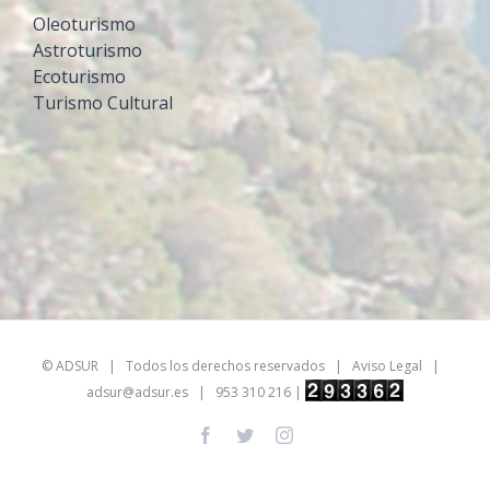
Oleoturismo
Astroturismo
Ecoturismo
Turismo Cultural
©
ADSUR
| Todos los derechos reservados |
Aviso Legal
|
adsur@adsur.es
| 953 310 216 |
Facebook
Twitter
Instagram