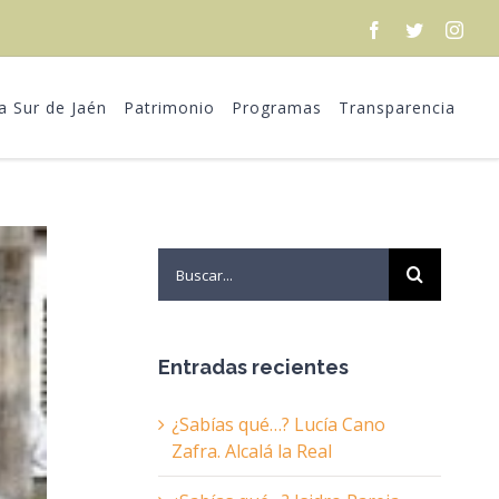
Facebook
Twitter
Inst
ra Sur de Jaén
Patrimonio
Programas
Transparencia
Search
for:
Entradas recientes
¿Sabías qué…? Lucía Cano
Zafra. Alcalá la Real