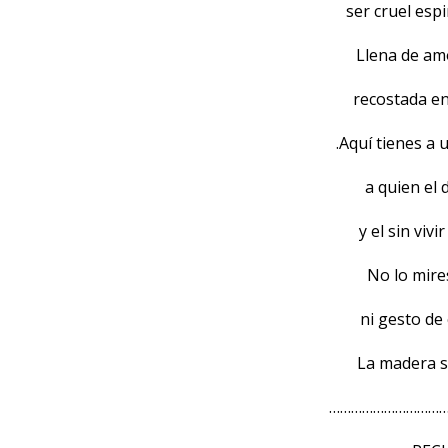
ser cruel esp
Llena de am
recostada en
.Aquí tienes a
a quien el
y el sin vivi
No lo mire
ni gesto de
La madera s
……………………………