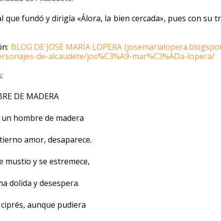
l que fundó y dirigía «Álora, la bien cercada», pues con su t
ón:
BLOG DE JOSÉ MARÍA LOPERA (josemarialopera.blogspot
/personajes-de-alcaudete/jos%C3%A9-mar%C3%ADa-lopera/
:
RE DE MADERA
 a un hombre de madera
 tierno amor, desaparece.
e mustio y se estremece,
lma dolida y desespera.
 ciprés, aunque pudiera