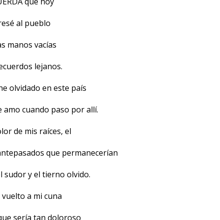
UERDA que hoy
resé al pueblo
as manos vacías
ecuerdos lejanos.
he olvidado en este país
e amo cuando paso por allí.
lor de mis raíces, el
 antepasados que permanecerían
 sudor y el tierno olvido.
 vuelto a mi cuna
que sería tan doloroso