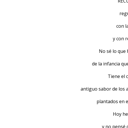
REC
reg
con l
y con r
No sé lo que 
de la infancia qu
Tiene el o
antiguo sabor de los
plantados en el
Hoy he
y no pensé 