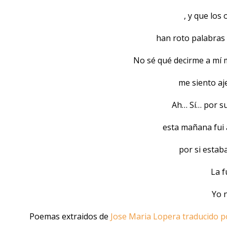
, y que los
han roto palabras 
No sé qué decirme a mí 
me siento aj
Ah… Sí… por su
esta mañana fui 
por si estaba
La f
Yo n
Poemas extraidos de
Jose Maria Lopera traducido p