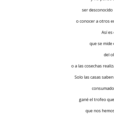
ser desconocido 
o conocer a otros e
Así es
que se mide 
del o
o a las cosechas reali
Solo las casas saben 
consumado, 
gané el trofeo qu
que nos hemos