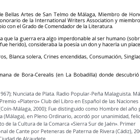
de Bellas Artes de San Telmo de Málaga, Miembro de Hon
onorario de la International Writers Association y miembro
io con el Grado de Comendador de la Literatura.
aba que la guerra era algo imperdonable al ser humano (sobr
fue herido), consideraba la poesía un don y hacerla un place
rros, Blanca solera, Crines encendidas, Consumación, Singla
omana de Bora-Cerealis (en La Bobadilla) donde descubri
(1967); Nunciata de Plata. Radio Popular-Peña Malaguista. Má
Premio «Platero» Club del Libro en Español de las Naciones
 (Coín-Málaga, 2000); Fue distinguido como Hombre del año 
ra (Málaga), en Pleno Ordinario, acordó por unanimidad, felic
o de la Cultura de la Comarca «Sierra Sur de Jaén». Primer
nal de Cante por Peteneras de Paterna de Rivera (Cádiz), 20
iudad de Alcaudete.