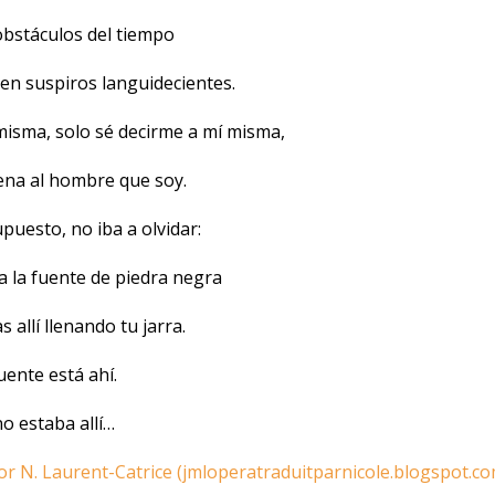
 obstáculos del tiempo
en suspiros languidecientes.
misma, solo sé decirme a mí misma,
ena al hombre que soy.
puesto, no iba a olvidar:
a la fuente de piedra negra
s allí llenando tu jarra.
uente está ahí.
o estaba allí…
or N. Laurent-Catrice (jmloperatraduitparnicole.blogspot.co