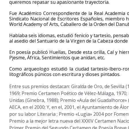
queremos repasar su apasionante trayectoria.
Fue Académico Correspondiente de la Real Academia 
Sindicato Nacional de Escritores Españoles, miembro h
World Academy of Arts, Caballero de la Orden del Danub
Hablaba seis idiomas, estudió fenicio y tartesio, pens
al asedio del Santuario de la Virgen de la Cabeza donde 
En poesía publicó Huellas, Desde esta orilla, Cal y hie
Pjesme, África, Sentimientos que anidan, etc.
Como arqueologo estudió la ciudad tartesio-íbero-r
litográficos púnicos con escritura y dioses pintados.
Entre sus premios destacan: Giralda de Oro, de Sevilla 
1969; Premio Certamen Poético de Vélez-Málaga, 1970; 
Unidas (Ginebra, 1988); Premio «Aula del Guadalhorce»
AECA, en el 2000; Y, en el, 2001, el Ayuntamiento de Álo
por su labor Literaria ; Premio «Lugia» 2004 por Foment
Premio a la mejor letra nueva del XXXIV Certamen Nacio
Primer Premio del Segundo Certamen de Poesía Breve C