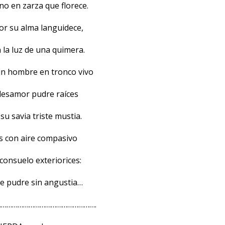
ino en zarza que florece.
or su alma languidece,
 la luz de una quimera.
 un hombre en tronco vivo
 desamor pudre raíces
r su savia triste mustia.
s con aire compasivo
 consuelo exteriorices:
e pudre sin angustia…
…………………………………………….