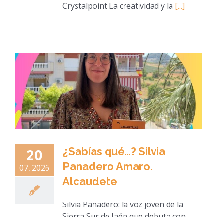
Crystalpoint La creatividad y la
[...]
¿Sabías qué…? Silvia
20
Panadero Amaro.
07, 2026
Alcaudete
Silvia Panadero: la voz joven de la
Sierra Sur de Jaén que debuta con