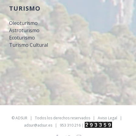
TURISMO
Oleoturismo
Astroturismo
Ecoturismo
Turismo Cultural
©
ADSUR
| Todos los derechos reservados |
Aviso Legal
|
adsur@adsur.es
| 953 310 216 |