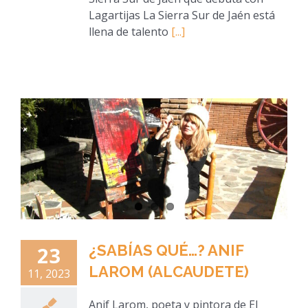
Lagartijas La Sierra Sur de Jaén está
llena de talento
[...]
¿SABÍAS QUÉ…? ANIF
23
LAROM (ALCAUDETE)
11, 2023
Anif Larom, poeta y pintora de El