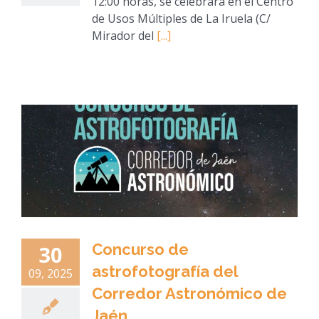
12:00 horas, se celebrará en el Centro
de Usos Múltiples de La Iruela (C/
Mirador del
[...]
Concurso de
30
astrofotografía del
09, 2025
Corredor Astronómico de
Jaén