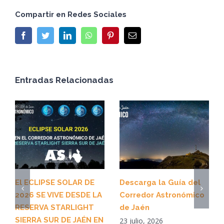
Compartir en Redes Sociales
Facebook
Twitter
LinkedIn
WhatsApp
Pinterest
Email
Entradas Relacionadas
El ECLIPSE SOLAR DE
Descarga la Guía del
2026 SE VIVE DESDE LA
Corredor Astronómico
RESERVA STARLIGHT
de Jaén
SIERRA SUR DE JAÉN EN
23 julio, 2026