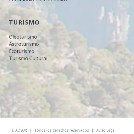
TURISMO
Oleoturismo
Astroturismo
Ecoturismo
Turismo Cultural
©
ADSUR
| Todos los derechos reservados |
Aviso Legal
|