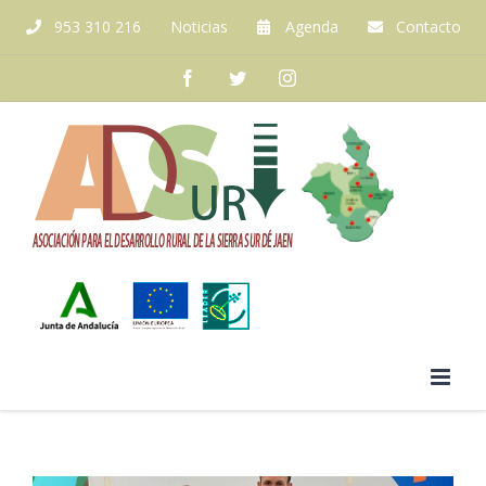
Skip
953 310 216
Noticias
Agenda
Contacto
to
content
Facebook
Twitter
Instagram