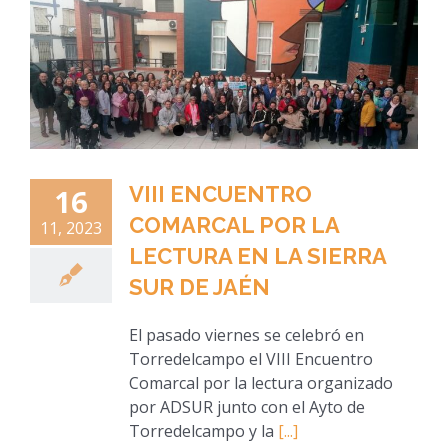
VIII ENCUENTRO
16
COMARCAL POR LA
11, 2023
LECTURA EN LA SIERRA
SUR DE JAÉN
El pasado viernes se celebró en
Torredelcampo el VIII Encuentro
Comarcal por la lectura organizado
por ADSUR junto con el Ayto de
Torredelcampo y la
[...]