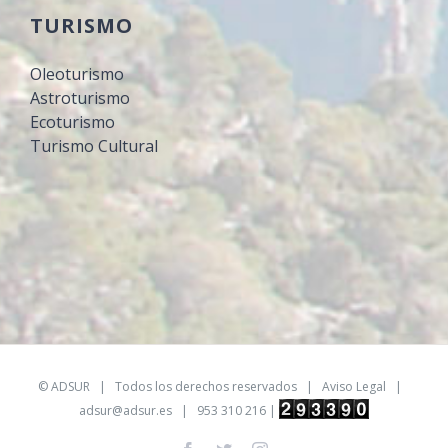
TURISMO
Oleoturismo
Astroturismo
Ecoturismo
Turismo Cultural
©
ADSUR
| Todos los derechos reservados |
Aviso Legal
|
adsur@adsur.es
| 953 310 216 |