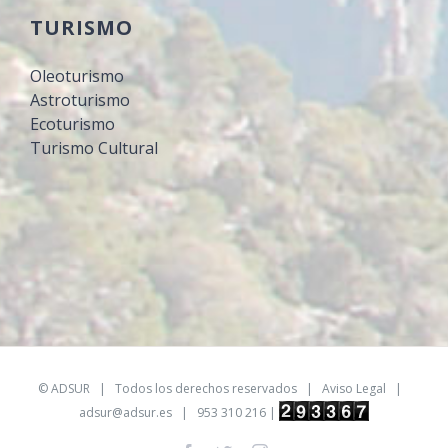
TURISMO
Oleoturismo
Astroturismo
Ecoturismo
Turismo Cultural
©
ADSUR
| Todos los derechos reservados |
Aviso Legal
|
adsur@adsur.es
| 953 310 216 |