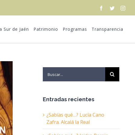
Facebook
Twitter
Inst
ra Sur de Jaén
Patrimonio
Programas
Transparencia
Search
for:
Entradas recientes
¿Sabías qué…? Lucía Cano
Zafra. Alcalá la Real