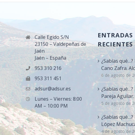
ENTRADAS
Calle Egido S/N
RECIENTES
23150 – Valdepeñas de
Jaén
Jaén – España
¿Sabías qué…? 
953 310 216
Cano Zafra. Alc
6 de agosto de 
953 311 451
adsur@adsur.es
¿Sabías qué…? 
Pareja Aguilar
Lunes – Viernes: 8:00
5 de agosto de 
AM – 10:00 PM
¿Sabías qué…?
López Machuca.
4 de agosto de 