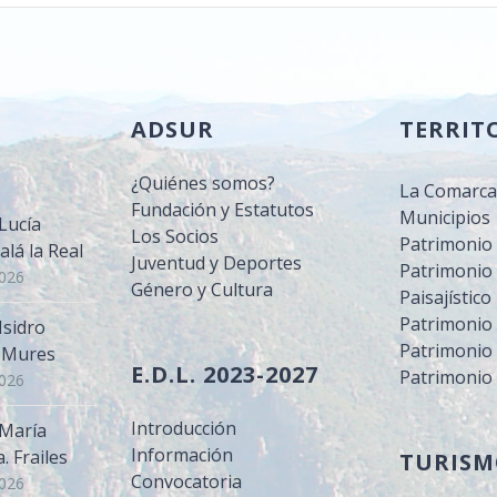
ADSUR
TERRIT
¿Quiénes somos?
La Comarc
Fundación y Estatutos
Municipios
Lucía
Los Socios
Patrimonio 
alá la Real
Juventud y Deportes
Patrimonio 
2026
Género y Cultura
Paisajístico
Patrimonio
Isidro
Patrimonio 
. Mures
E.D.L. 2023-2027
Patrimonio
2026
Introducción
 María
Información
 Frailes
TURIS
Convocatoria
2026