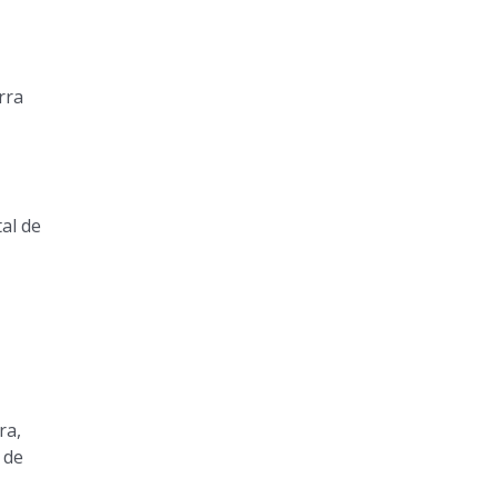
rra
tal de
ra,
 de