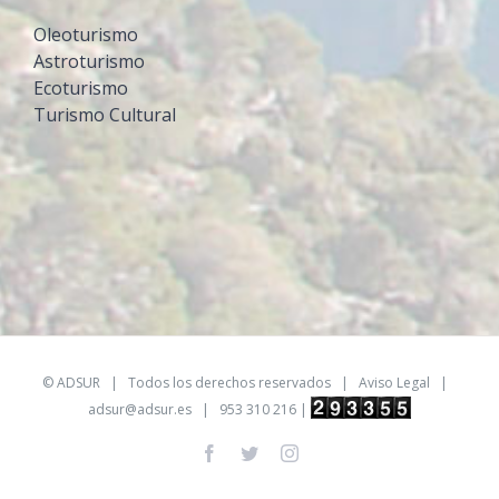
Oleoturismo
Astroturismo
Ecoturismo
Turismo Cultural
©
ADSUR
| Todos los derechos reservados |
Aviso Legal
|
adsur@adsur.es
| 953 310 216 |
Facebook
Twitter
Instagram