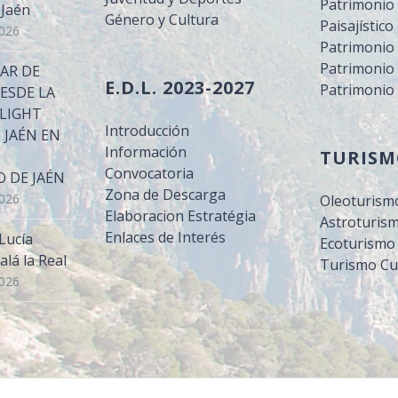
Patrimonio 
 Jaén
Género y Cultura
Paisajístico
2026
Patrimonio
Patrimonio 
LAR DE
E.D.L. 2023-2027
Patrimonio
DESDE LA
LIGHT
Introducción
 JAÉN EN
Información
TURIS
Convocatoria
 DE JAÉN
Zona de Descarga
2026
Oleoturism
Elaboracion Estratégia
Astroturis
Enlaces de Interés
Lucía
Ecoturismo
alá la Real
Turismo Cu
2026