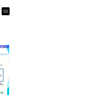
pp
nterest
Email