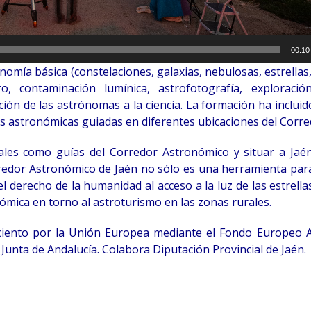
00:10
ía básica (constelaciones, galaxias, nebulosas, estrellas, e
o, contaminación lumínica, astrofotografía, exploración
ción de las astrónomas a la ciencia. La formación ha incluid
s astronómicas guiadas en diferentes ubicaciones del Corre
nales como guías del Corredor Astronómico y situar a Ja
Corredor Astronómico de Jaén no sólo es una herramienta pa
el derecho de la humanidad al acceso a la luz de las estrella
ómica en torno al astroturismo en las zonas rurales.
ciento por la Unión Europea mediante el Fondo Europeo A
 Junta de Andalucía. Colabora Diputación Provincial de Jaén.