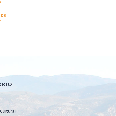
A
 DE
O
ORIO
a
Cultural