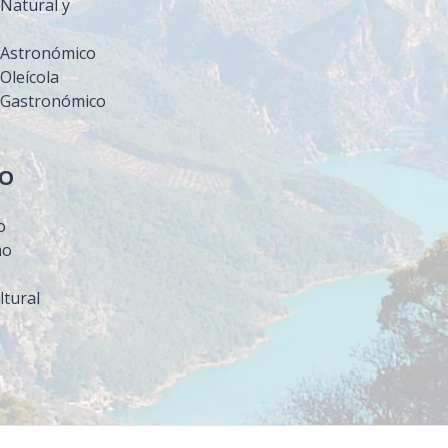
Natural y
 Astronómico
Oleícola
 Gastronómico
MO
o
mo
ltural