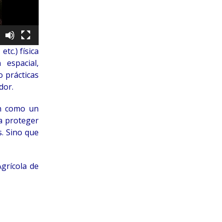
tc.) física
 espacial,
o prácticas
dor.
én como un
ra proteger
s. Sino que
grícola de