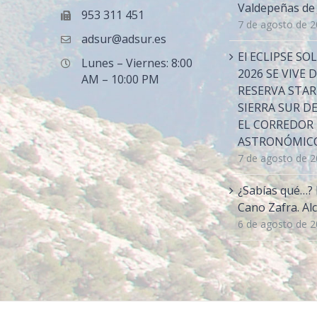
Valdepeñas de
953 311 451
7 de agosto de 
adsur@adsur.es
El ECLIPSE SO
Lunes – Viernes: 8:00
2026 SE VIVE 
AM – 10:00 PM
RESERVA STAR
SIERRA SUR DE
EL CORREDOR
ASTRONÓMICO
7 de agosto de 
¿Sabías qué…? 
Cano Zafra. Alc
6 de agosto de 