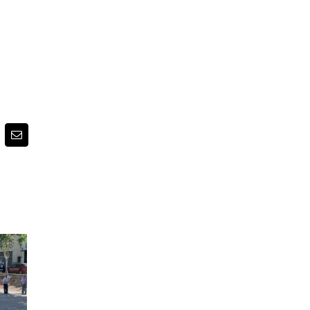
pp
nterest
Email