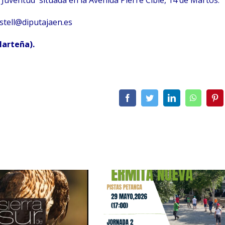
a Juventud situada en la Avenida Pierre Cibié, 14 de Martos.
stell@diputajaen.es
Marteña).
Facebook
Twitter
LinkedIn
WhatsA
Pi