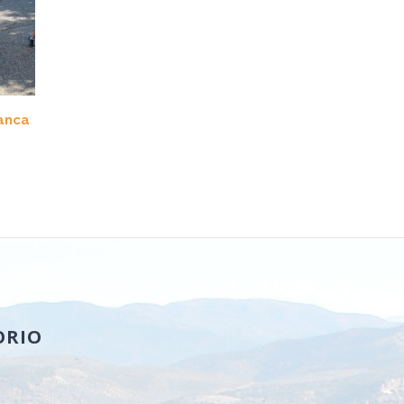
tanca
ORIO
a