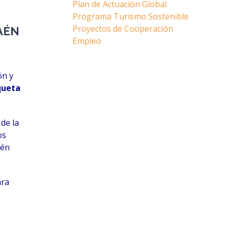
Plan de Actuación Global
Programa Turismo Sostenible
Proyectos de Cooperación
AÉN
Empleo
ón y
queta
de la
os
aén
ara