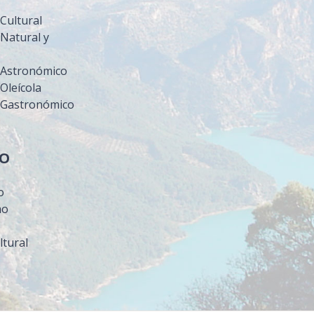
Cultural
Natural y
 Astronómico
Oleícola
 Gastronómico
MO
o
mo
ltural