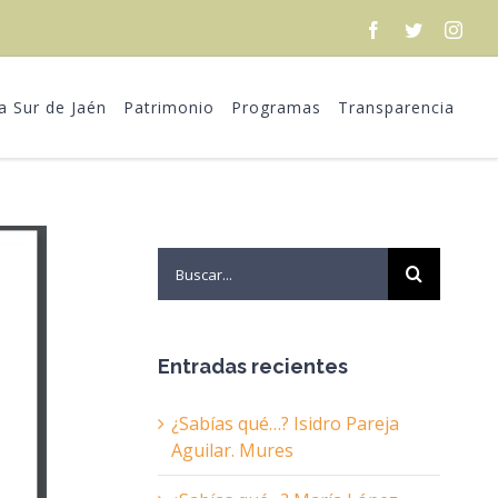
Facebook
Twitter
Inst
ra Sur de Jaén
Patrimonio
Programas
Transparencia
Search
for:
Entradas recientes
¿Sabías qué…? Isidro Pareja
Aguilar. Mures