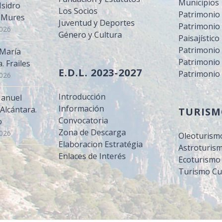
Municipios
Isidro
Los Socios
Patrimonio 
. Mures
Juventud y Deportes
Patrimonio 
2026
Género y Cultura
Paisajístico
Patrimonio
 María
Patrimonio 
 Frailes
E.D.L. 2023-2027
Patrimonio
2026
Introducción
Manuel
Información
Alcántara.
TURIS
Convocatoria
o
Zona de Descarga
2026
Oleoturism
Elaboracion Estratégia
Astroturis
Enlaces de Interés
Ecoturismo
Turismo Cu