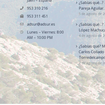
Jaén – España
¿Sabías qué…? 
953 310 216
Pareja Aguilar
5 de agosto de 
953 311 451
adsur@adsur.es
¿Sabías qué…?
López Machuca.
Lunes – Viernes: 8:00
4 de agosto de 
AM – 10:00 PM
¿Sabías qué? 
Carlos Collado 
Torredelcamp
3 de agosto de 