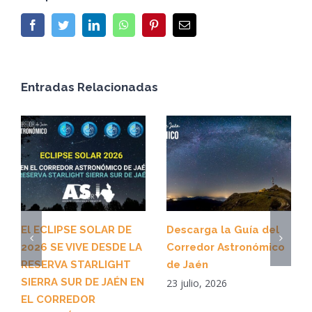
Facebook
Twitter
LinkedIn
WhatsApp
Pinterest
Email
Entradas Relacionadas
El ECLIPSE SOLAR DE
Descarga la Guía del
2026 SE VIVE DESDE LA
Corredor Astronómico
RESERVA STARLIGHT
de Jaén
SIERRA SUR DE JAÉN EN
23 julio, 2026
EL CORREDOR