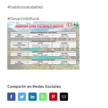
#habitossaludables
#DesarrolloRural
Compartir en Redes Sociales
Facebook
Twitter
LinkedIn
WhatsApp
Pinterest
Email