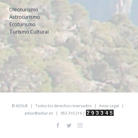
Oleoturismo
Astroturismo
Ecoturismo
Turismo Cultural
©
ADSUR
| Todos los derechos reservados |
Aviso Legal
|
adsur@adsur.es
| 953 310 216 |
Facebook
Twitter
Instagram