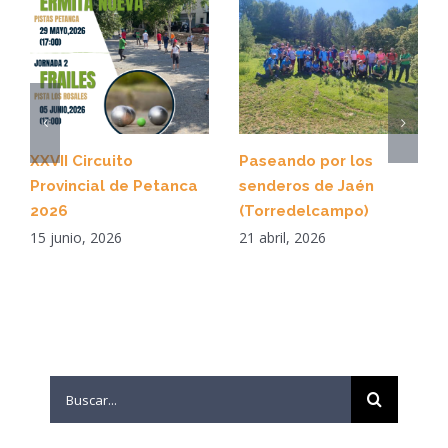
XXVII Circuito
Paseando por los
Provincial de Petanca
senderos de Jaén
2026
(Torredelcampo)
15 junio, 2026
21 abril, 2026
Search
for: