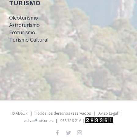
TURISMO
Oleoturismo
Astroturismo
Ecoturismo
Turismo Cultural
©
ADSUR
| Todos los derechos reservados |
Aviso Legal
|
adsur@adsur.es
| 953 310 216 |
Facebook
Twitter
Instagram