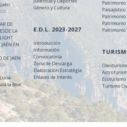
Juventud y Deportes
Patrimonio 
 Jaén
Género y Cultura
Paisajístico
2026
Patrimonio
Patrimonio 
LAR DE
E.D.L. 2023-2027
Patrimonio
DESDE LA
LIGHT
Introducción
 JAÉN EN
Información
TURIS
Convocatoria
 DE JAÉN
Zona de Descarga
2026
Oleoturism
Elaboracion Estratégia
Astroturis
Enlaces de Interés
Lucía
Ecoturismo
alá la Real
Turismo Cu
2026