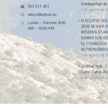
Valdepeñas de
953 311 451
7 de agosto de 
adsur@adsur.es
El ECLIPSE SO
Lunes – Viernes: 8:00
2026 SE VIVE 
AM – 10:00 PM
RESERVA STAR
SIERRA SUR DE
EL CORREDOR
ASTRONÓMICO
7 de agosto de 
¿Sabías qué…? 
Cano Zafra. Alc
6 de agosto de 