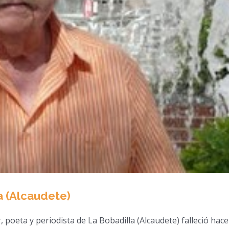
a (Alcaudete)
, poeta y periodista de La Bobadilla (Alcaudete) falleció hac