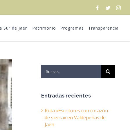
Facebook
Twitter
Inst
ra Sur de Jaén
Patrimonio
Programas
Transparencia
Search
for:
Entradas recientes
Ruta «Escritores con corazón
de sierra» en Valdepeñas de
Jaén