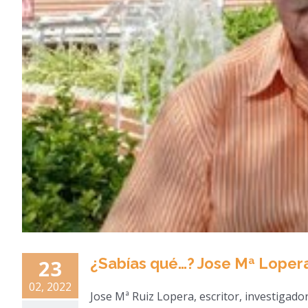
¿Sabías qué…? Jose Mª Loper
23
02, 2022
Jose Mª Ruiz Lopera, escritor, investigador